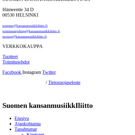
Hämeentie 34 D
00530 HELSINKI
toimisto@kansanmusiikkiliitto.fi
toiminnanjohtaja@kansanmusiikkiliitto.fi
tuottaja@kansanmusiikkiliitto.fi
VERKKOKAUPPA
Tuotteet
Toimitusehdot
Facebook
Instagram
Twitter
Hosting by Sivustamo
/
Tietosuojaseloste
Suomen kansanmusiikkIliitto
Etusivu
Ajankohtaista
Tapahtumat
Kiertueet