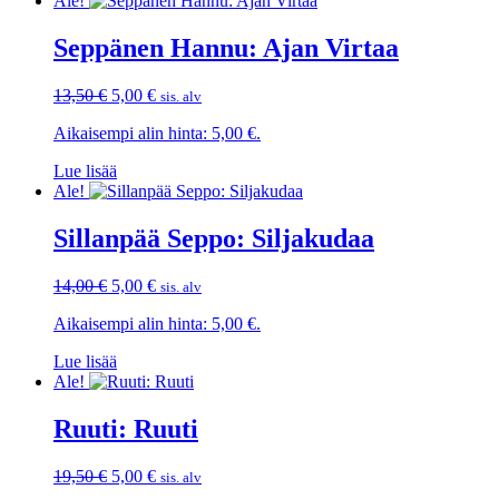
Ale!
Seppänen Hannu: Ajan Virtaa
Alkuperäinen
Nykyinen
13,50
€
5,00
€
sis. alv
hinta
hinta
Aikaisempi alin hinta:
5,00
€
.
oli:
on:
13,50 €.
5,00 €.
Lue lisää
Ale!
Sillanpää Seppo: Siljakudaa
Alkuperäinen
Nykyinen
14,00
€
5,00
€
sis. alv
hinta
hinta
Aikaisempi alin hinta:
5,00
€
.
oli:
on:
14,00 €.
5,00 €.
Lue lisää
Ale!
Ruuti: Ruuti
Alkuperäinen
Nykyinen
19,50
€
5,00
€
sis. alv
hinta
hinta