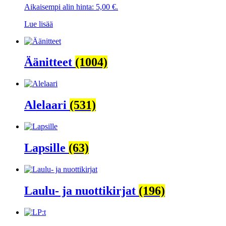
Aikaisempi alin hinta:
5,00
€
.
oli:
on:
19,50 €.
5,00 €.
Lue lisää
Äänitteet
(1004)
Alelaari
(531)
Lapsille
(63)
Laulu- ja nuottikirjat
(196)