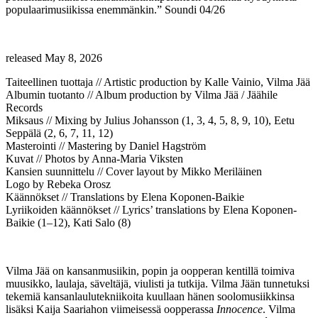
populaarimusiikissa enemmänkin.” Soundi 04/26
released May 8, 2026
Taiteellinen tuottaja // Artistic production by Kalle Vainio, Vilma Jää
Albumin tuotanto // Album production by Vilma Jää / Jäähile
Records
Miksaus // Mixing by Julius Johansson (1, 3, 4, 5, 8, 9, 10), Eetu
Seppälä (2, 6, 7, 11, 12)
Masterointi // Mastering by Daniel Hagström
Kuvat // Photos by Anna-Maria Viksten
Kansien suunnittelu // Cover layout by Mikko Meriläinen
Logo by Rebeka Orosz
Käännökset // Translations by Elena Koponen-Baikie
Lyriikoiden käännökset // Lyrics’ translations by Elena Koponen-
Baikie (1–12), Kati Salo (8)
Vilma Jää on kansanmusiikin, popin ja oopperan kentillä toimiva
muusikko, laulaja, säveltäjä, viulisti ja tutkija. Vilma Jään tunnetuksi
tekemiä kansanlaulutekniikoita kuullaan hänen soolomusiikkinsa
lisäksi Kaija Saariahon viimeisessä oopperassa
Innocence
. Vilma