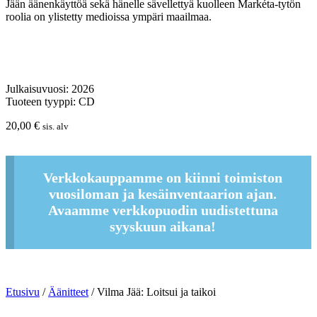
Jään äänenkäyttöä sekä hänelle sävellettyä kuolleen Markéta-tytön
roolia on ylistetty medioissa ympäri maailmaa.
Julkaisuvuosi: 2026
Tuoteen tyyppi: CD
20,00
€
sis. alv
Verkkokauppamme on kiinni toimiston
vuosiloman ja kesäinventaarion ajan.
Avaamme verkkopuodin uudistettuna
syyskuun aikana!
Etusivu
/
Äänitteet
/ Vilma Jää: Loitsui ja taikoi