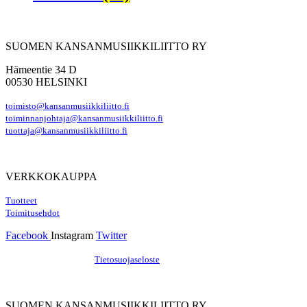
SUOMEN KANSANMUSIIKKILIITTO RY
Hämeentie 34 D
00530 HELSINKI
toimisto@kansanmusiikkiliitto.fi
toiminnanjohtaja@kansanmusiikkiliitto.fi
tuottaja@kansanmusiikkiliitto.fi
VERKKOKAUPPA
Tuotteet
Toimitusehdot
Facebook
Instagram
Twitter
Hosting by Sivustamo
/
Tietosuojaseloste
SUOMEN KANSANMUSIIKKILIITTO RY