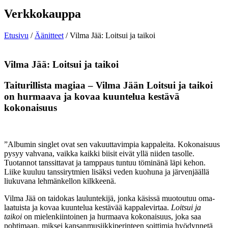
Verkkokauppa
Etusivu
/
Äänitteet
/ Vilma Jää: Loitsui ja taikoi
Vilma Jää: Loitsui ja taikoi
Taiturillista magiaa – Vilma Jään Loitsui ja taikoi
on hurmaava ja kovaa kuuntelua kestävä
kokonaisuus
”Albumin singlet ovat sen vakuuttavimpia kappaleita. Kokonaisuus
pysyy vahvana, vaikka kaikki biisit eivät yllä niiden tasolle.
Tuotannot tanssittavat ja tamppaus tuntuu töminänä läpi kehon.
Liike kuuluu tanssirytmien lisäksi veden kuohuna ja järvenjäällä
liukuvana lehmän­kellon kilkkeenä.
Vilma Jää on taidokas lauluntekijä, jonka käsissä muotoutuu oma­
laatuista ja kovaa kuuntelua kestävää kappalevirtaa.
Loitsui ja
taikoi
on mielenkiintoinen ja hurmaava kokonaisuus, joka saa
pohtimaan, miksei kansanmusiikkiperinteen soittimia hyödynnetä