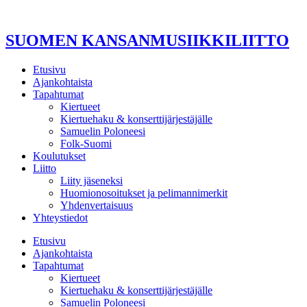
Mene
sisältöön
SUOMEN KANSANMUSIIKKILIITTO
Etusivu
Ajankohtaista
Tapahtumat
Kiertueet
Kiertuehaku & konserttijärjestäjälle
Samuelin Poloneesi
Folk-Suomi
Koulutukset
Liitto
Liity jäseneksi
Huomionosoitukset ja pelimannimerkit
Yhdenvertaisuus
Yhteystiedot
Etusivu
Ajankohtaista
Tapahtumat
Kiertueet
Kiertuehaku & konserttijärjestäjälle
Samuelin Poloneesi