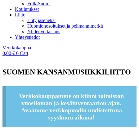
Folk-Suomi
Koulutukset
Liitto
Liity jäseneksi
Huomionosoitukset ja pelimannimerkit
Yhdenvertaisuus
Yhteystiedot
Verkkokauppa
0,00
€
0
Cart
SUOMEN KANSANMUSIIKKILIITTO
Verkkokauppamme on kiinni toimiston
vuosiloman ja kesäinventaarion ajan.
Avaamme verkkopuodin uudistettuna
syyskuun aikana!