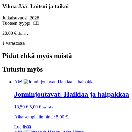
Vilma Jää: Loitsui ja taikoi
Julkaisuvuosi: 2026
Tuoteen tyyppi: CD
20,00
€
sis. alv
1 varastossa
Pidät ehkä myös näistä
Tutustu myös
Ale!
Jonninjoutavat: Haikiaa ja haipakkaa
Alkuperäinen
Nykyinen
18,50
€
5,00
€
sis. alv
hinta
hinta
Aikaisempi alin hinta:
5,00
€
.
oli:
on:
18,50 €.
5,00 €.
Lue lisää