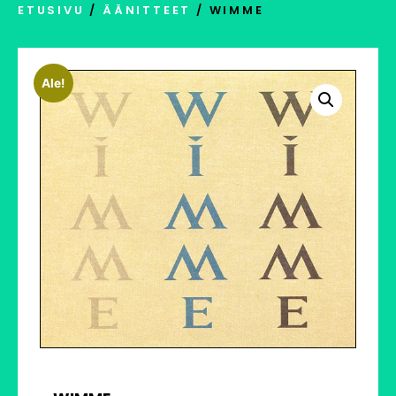
ETUSIVU
/
ÄÄNITTEET
/ WIMME
Ale!