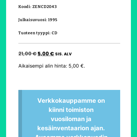
Koodi: ZENCD2043
Julkaisuvuosi: 1995
Tuoteen tyyppi: CD
21,00
€
5,00
€
SIS. ALV
Aikaisempi alin hinta:
5,00
€
.
Verkkokauppamme on
kiinni toimiston
vuosiloman ja
kesäinventaarion ajan.