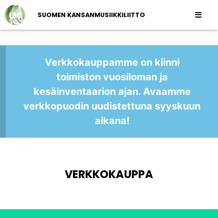
SUOMEN KANSANMUSIIKKILIITTO
Verkkokauppamme on kiinni
toimiston vuosiloman ja
kesäinventaarion ajan. Avaamme
verkkopuodin uudistettuna syyskuun
aikana!
VERKKOKAUPPA