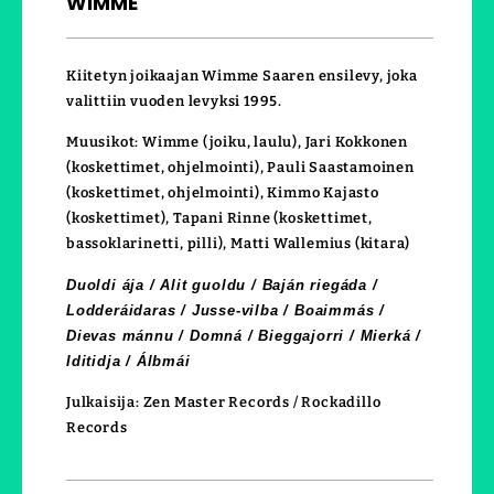
WIMME
Kiitetyn joikaajan Wimme Saaren ensilevy, joka
valittiin vuoden levyksi 1995.
Muusikot: Wimme (joiku, laulu), Jari Kokkonen
(koskettimet, ohjelmointi), Pauli Saastamoinen
(koskettimet, ohjelmointi), Kimmo Kajasto
(koskettimet), Tapani Rinne (koskettimet,
bassoklarinetti, pilli), Matti Wallemius (kitara)
Duoldi ája / Alit guoldu / Baján riegáda /
Lodderáidaras / Jusse-vilba / Boaimmás /
Dievas mánnu / Domná / Bieggajorri / Mierká /
Iditidja / Álbmái
Julkaisija: Zen Master Records / Rockadillo
Records