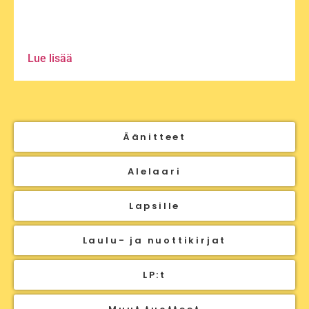
Lue lisää
Äänitteet
Alelaari
Lapsille
Laulu- ja nuottikirjat
LP:t