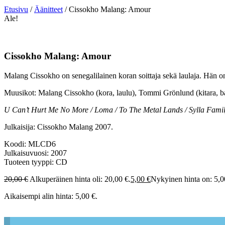
Etusivu
/
Äänitteet
/ Cissokho Malang: Amour
Ale!
Cissokho Malang: Amour
Malang Cissokho on senegalilainen koran soittaja sekä laulaja. Hän o
Muusikot: Malang Cissokho (kora, laulu), Tommi Grönlund (kitara, ba
U Can’t Hurt Me No More / Loma / To The Metal Lands / Sylla Fami
Julkaisija: Cissokho Malang 2007.
Koodi: MLCD6
Julkaisuvuosi: 2007
Tuoteen tyyppi: CD
20,00
€
Alkuperäinen hinta oli: 20,00 €.
5,00
€
Nykyinen hinta on: 5,0
Aikaisempi alin hinta:
5,00
€
.