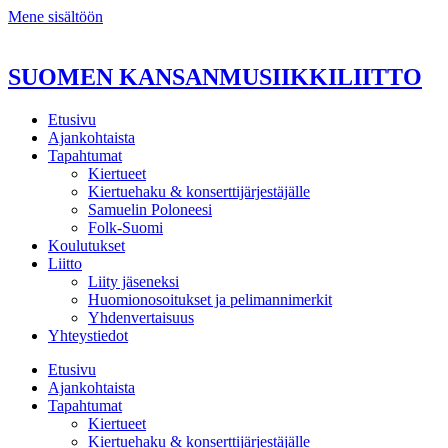
Mene sisältöön
SUOMEN KANSANMUSIIKKILIITTO
Etusivu
Ajankohtaista
Tapahtumat
Kiertueet
Kiertuehaku & konserttijärjestäjälle
Samuelin Poloneesi
Folk-Suomi
Koulutukset
Liitto
Liity jäseneksi
Huomionosoitukset ja pelimannimerkit
Yhdenvertaisuus
Yhteystiedot
Etusivu
Ajankohtaista
Tapahtumat
Kiertueet
Kiertuehaku & konserttijärjestäjälle