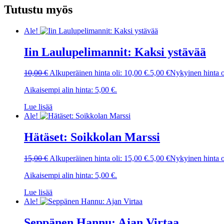
Tutustu myös
Ale!
Iin Laulupelimannit: Kaksi ystävää
10,00
€
Alkuperäinen hinta oli: 10,00 €.
5,00
€
Nykyinen hinta o
Aikaisempi alin hinta:
5,00
€
.
Lue lisää
Ale!
Hätäset: Soikkolan Marssi
15,00
€
Alkuperäinen hinta oli: 15,00 €.
5,00
€
Nykyinen hinta o
Aikaisempi alin hinta:
5,00
€
.
Lue lisää
Ale!
Seppänen Hannu: Ajan Virtaa