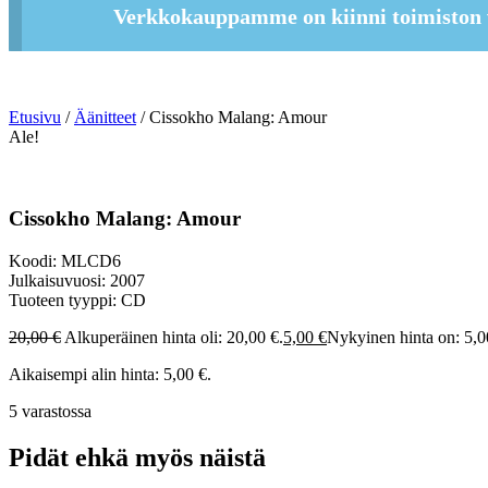
Verkkokauppamme on kiinni toimiston 
Etusivu
/
Äänitteet
/ Cissokho Malang: Amour
Ale!
Cissokho Malang: Amour
Koodi: MLCD6
Julkaisuvuosi: 2007
Tuoteen tyyppi: CD
20,00
€
Alkuperäinen hinta oli: 20,00 €.
5,00
€
Nykyinen hinta on: 5,0
Aikaisempi alin hinta:
5,00
€
.
5 varastossa
Pidät ehkä myös näistä