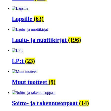
Lapsille
(63)
Laulu- ja nuottikirjat
(196)
LP:t
(23)
Muut tuotteet
(9)
Soitto- ja rakennusoppaat
(14)