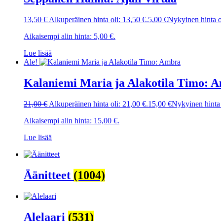
13,50
€
Alkuperäinen hinta oli: 13,50 €.
5,00
€
Nykyinen hinta o
Aikaisempi alin hinta:
5,00
€
.
Lue lisää
Ale!
Kalaniemi Maria ja Alakotila Timo: 
21,00
€
Alkuperäinen hinta oli: 21,00 €.
15,00
€
Nykyinen hinta 
Aikaisempi alin hinta:
15,00
€
.
Lue lisää
Äänitteet
(1004)
Alelaari
(531)