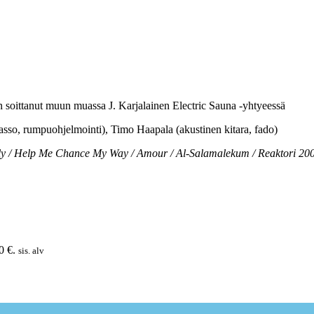
n soittanut muun muassa J. Karjalainen Electric Sauna -yhtyeessä
sso, rumpuohjelmointi), Timo Haapala (akustinen kitara, fado)
ly / Help Me Chance My Way / Amour / Al-Salamalekum / Reaktori 200
0 €.
sis. alv