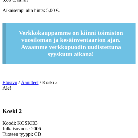
sis. alv
Aikaisempi alin hinta:
5,00
€
.
Verkkokauppamme on kiinni toimiston
vuosiloman ja kesäinventaarion ajan.
Avaamme verkkopuodin uudistettuna
syyskuun aikana!
Etusivu
/
Äänitteet
/ Koski 2
Ale!
Koski 2
Koodi: KOSKI03
Julkaisuvuosi: 2006
Tuoteen tyyppi: CD