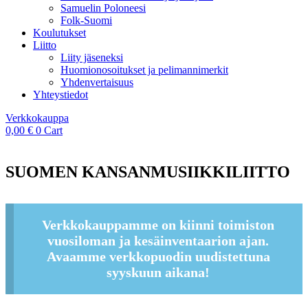
Samuelin Poloneesi
Folk-Suomi
Koulutukset
Liitto
Liity jäseneksi
Huomionosoitukset ja pelimannimerkit
Yhdenvertaisuus
Yhteystiedot
Verkkokauppa
0,00
€
0
Cart
SUOMEN KANSANMUSIIKKILIITTO
Verkkokauppamme on kiinni toimiston
vuosiloman ja kesäinventaarion ajan.
Avaamme verkkopuodin uudistettuna
syyskuun aikana!