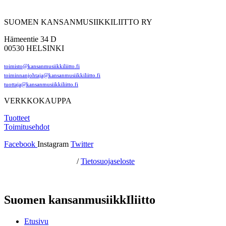
SUOMEN KANSANMUSIIKKILIITTO RY
Hämeentie 34 D
00530 HELSINKI
toimisto@kansanmusiikkiliitto.fi
toiminnanjohtaja@kansanmusiikkiliitto.fi
tuottaja@kansanmusiikkiliitto.fi
VERKKOKAUPPA
Tuotteet
Toimitusehdot
Facebook
Instagram
Twitter
Hosting by Sivustamo
/
Tietosuojaseloste
Suomen kansanmusiikkIliitto
Etusivu