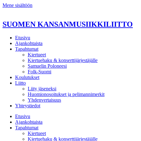
Mene sisältöön
SUOMEN KANSANMUSIIKKILIITTO
Etusivu
Ajankohtaista
Tapahtumat
Kiertueet
Kiertuehaku & konserttijärjestäjälle
Samuelin Poloneesi
Folk-Suomi
Koulutukset
Liitto
Liity jäseneksi
Huomionosoitukset ja pelimannimerkit
Yhdenvertaisuus
Yhteystiedot
Etusivu
Ajankohtaista
Tapahtumat
Kiertueet
Kiertuehaku & konserttijärjestäjälle