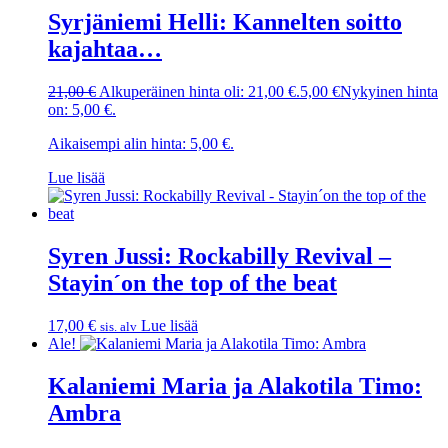
Syrjäniemi Helli: Kannelten soitto
kajahtaa…
21,00
€
Alkuperäinen hinta oli: 21,00 €.
5,00
€
Nykyinen hinta
on: 5,00 €.
Aikaisempi alin hinta:
5,00
€
.
Lue lisää
Syren Jussi: Rockabilly Revival –
Stayin´on the top of the beat
17,00
€
Lue lisää
sis. alv
Ale!
Kalaniemi Maria ja Alakotila Timo:
Ambra