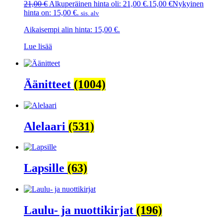
21,00
€
Alkuperäinen hinta oli: 21,00 €.
15,00
€
Nykyinen
hinta on: 15,00 €.
sis. alv
Aikaisempi alin hinta:
15,00
€
.
Lue lisää
Äänitteet
(1004)
Alelaari
(531)
Lapsille
(63)
Laulu- ja nuottikirjat
(196)