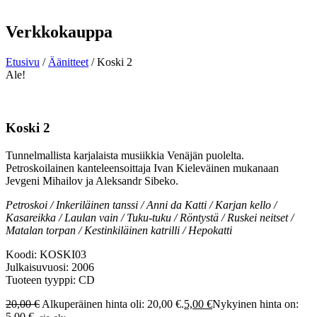
Verkkokauppa
Etusivu
/
Äänitteet
/ Koski 2
Ale!
Koski 2
Tunnelmallista karjalaista musiikkia Venäjän puolelta.
Petroskoilainen kanteleensoittaja Ivan Kieleväinen mukanaan
Jevgeni Mihailov ja Aleksandr Sibeko.
Petroskoi / Inkeriläinen tanssi / Anni da Katti / Karjan kello /
Kasareikka / Laulan vain / Tuku-tuku / Röntystä / Ruskei neitset /
Matalan torpan / Kestinkiläinen katrilli / Hepokatti
Koodi: KOSKI03
Julkaisuvuosi: 2006
Tuoteen tyyppi: CD
20,00
€
Alkuperäinen hinta oli: 20,00 €.
5,00
€
Nykyinen hinta on:
5,00 €.