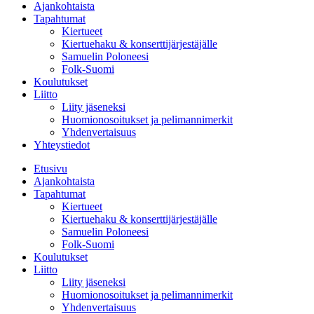
Ajankohtaista
Tapahtumat
Kiertueet
Kiertuehaku & konserttijärjestäjälle
Samuelin Poloneesi
Folk-Suomi
Koulutukset
Liitto
Liity jäseneksi
Huomionosoitukset ja pelimannimerkit
Yhdenvertaisuus
Yhteystiedot
Etusivu
Ajankohtaista
Tapahtumat
Kiertueet
Kiertuehaku & konserttijärjestäjälle
Samuelin Poloneesi
Folk-Suomi
Koulutukset
Liitto
Liity jäseneksi
Huomionosoitukset ja pelimannimerkit
Yhdenvertaisuus