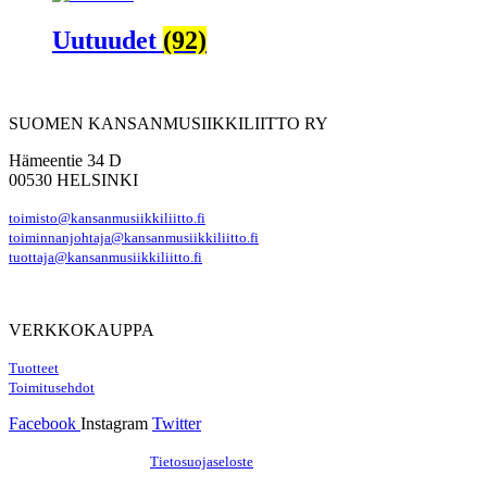
Uutuudet
(92)
SUOMEN KANSANMUSIIKKILIITTO RY
Hämeentie 34 D
00530 HELSINKI
toimisto@kansanmusiikkiliitto.fi
toiminnanjohtaja@kansanmusiikkiliitto.fi
tuottaja@kansanmusiikkiliitto.fi
VERKKOKAUPPA
Tuotteet
Toimitusehdot
Facebook
Instagram
Twitter
Hosting by Sivustamo
/
Tietosuojaseloste