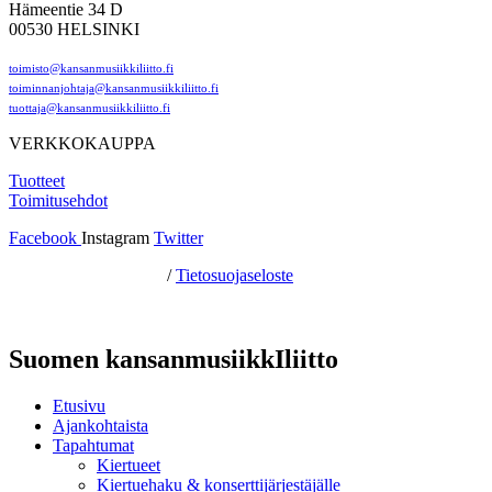
Hämeentie 34 D
00530 HELSINKI
toimisto@kansanmusiikkiliitto.fi
toiminnanjohtaja@kansanmusiikkiliitto.fi
tuottaja@kansanmusiikkiliitto.fi
VERKKOKAUPPA
Tuotteet
Toimitusehdot
Facebook
Instagram
Twitter
Hosting by Sivustamo
/
Tietosuojaseloste
Suomen kansanmusiikkIliitto
Etusivu
Ajankohtaista
Tapahtumat
Kiertueet
Kiertuehaku & konserttijärjestäjälle