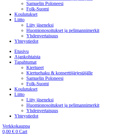
Samuelin Poloneesi
Folk-Suomi
Koulutukset
Liitto
Liity jäseneksi
Huomionosoitukset ja pelimannimerkit
Yhdenvertaisuus
Yhteystiedot
Etusivu
Ajankohtaista
Tapahtumat
Kiertueet
Kiertuehaku & konserttijärjestäjälle
Samuelin Poloneesi
Folk-Suomi
Koulutukset
Liitto
Liity jäseneksi
Huomionosoitukset ja pelimannimerkit
Yhdenvertaisuus
Yhteystiedot
Verkkokauppa
0,00
€
0
Cart