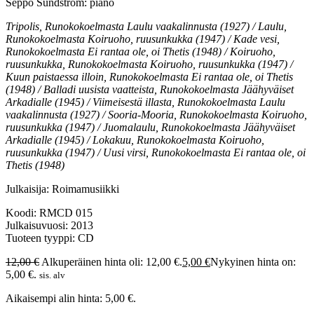
Seppo Sundström: piano
Tripolis, Runokokoelmasta Laulu vaakalinnusta (1927) / Laulu,
Runokokoelmasta Koiruoho, ruusunkukka (1947) / Kade vesi,
Runokokoelmasta Ei rantaa ole, oi Thetis (1948) / Koiruoho,
ruusunkukka, Runokokoelmasta Koiruoho, ruusunkukka (1947) /
Kuun paistaessa illoin, Runokokoelmasta Ei rantaa ole, oi Thetis
(1948) / Balladi uusista vaatteista, Runokokoelmasta Jäähyväiset
Arkadialle (1945) / Viimeisestä illasta, Runokokoelmasta Laulu
vaakalinnusta (1927) / Sooria-Mooria, Runokokoelmasta Koiruoho,
ruusunkukka (1947) / Juomalaulu, Runokokoelmasta Jäähyväiset
Arkadialle (1945) / Lokakuu, Runokokoelmasta Koiruoho,
ruusunkukka (1947) / Uusi virsi, Runokokoelmasta Ei rantaa ole, oi
Thetis (1948)
Julkaisija: Roimamusiikki
Koodi: RMCD 015
Julkaisuvuosi: 2013
Tuoteen tyyppi: CD
12,00
€
Alkuperäinen hinta oli: 12,00 €.
5,00
€
Nykyinen hinta on:
5,00 €.
sis. alv
Aikaisempi alin hinta:
5,00
€
.