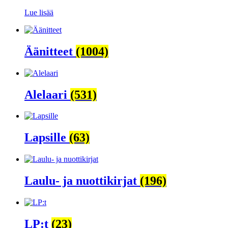
Lue lisää
Äänitteet
(1004)
Alelaari
(531)
Lapsille
(63)
Laulu- ja nuottikirjat
(196)
LP:t
(23)