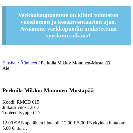
Verkkokauppamme on kiinni toimiston
vuosiloman ja kesäinventaarion ajan.
Avaamme verkkopuodin uudistettuna
syyskuun aikana!
Etusivu
/
Äänitteet
/ Perkoila Mikko: Mononen-Mustapää
Ale!
Perkoila Mikko: Mononen-Mustapää
Koodi: RMCD 015
Julkaisuvuosi: 2013
Tuoteen tyyppi: CD
12,00
€
Alkuperäinen hinta oli: 12,00 €.
5,00
€
Nykyinen hinta on:
5,00 €.
sis. alv