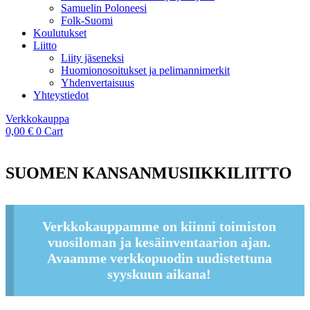
Samuelin Poloneesi
Folk-Suomi
Koulutukset
Liitto
Liity jäseneksi
Huomionosoitukset ja pelimannimerkit
Yhdenvertaisuus
Yhteystiedot
Verkkokauppa
0,00
€
0
Cart
SUOMEN KANSANMUSIIKKILIITTO
Verkkokauppamme on kiinni toimiston
vuosiloman ja kesäinventaarion ajan.
Avaamme verkkopuodin uudistettuna
syyskuun aikana!