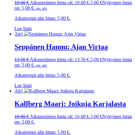
10,00
€
Alkuperäinen hinta oli: 10,00 €.
5,00
€
Nykyinen hinta
on: 5,00 €.
sis. alv
Aikaisempi alin hinta:
5,00
€
.
Lue lisää
Ale!
Seppänen Hannu: Ajan Virtaa
13,50
€
Alkuperäinen hinta oli: 13,50 €.
5,00
€
Nykyinen hinta
on: 5,00 €.
sis. alv
Aikaisempi alin hinta:
5,00
€
.
Lue lisää
Ale!
Kallberg Maari: Joikuja Karjalasta
16,00
€
Alkuperäinen hinta oli: 16,00 €.
5,00
€
Nykyinen hinta
on: 5,00 €.
Aikaisempi alin hinta:
5,00
€
.