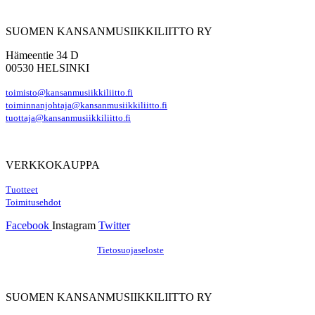
SUOMEN KANSANMUSIIKKILIITTO RY
Hämeentie 34 D
00530 HELSINKI
toimisto@kansanmusiikkiliitto.fi
toiminnanjohtaja@kansanmusiikkiliitto.fi
tuottaja@kansanmusiikkiliitto.fi
VERKKOKAUPPA
Tuotteet
Toimitusehdot
Facebook
Instagram
Twitter
Hosting by Sivustamo
/
Tietosuojaseloste
SUOMEN KANSANMUSIIKKILIITTO RY