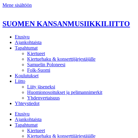
Mene sisältöön
SUOMEN KANSANMUSIIKKILIITTO
Etusivu
Ajankohtaista
Tapahtumat
Kiertueet
Kiertuehaku & konserttijärjestäjälle
Samuelin Poloneesi
Folk-Suomi
Koulutukset
Liitto
Liity jäseneksi
Huomionosoitukset ja pelimannimerkit
Yhdenvertaisuus
Yhteystiedot
Etusivu
Ajankohtaista
Tapahtumat
Kiertueet
Kiertuehaku & konserttijärjestäjälle