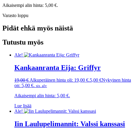
Aikaisempi alin hinta:
5,00
€
.
Varasto loppu
Pidät ehkä myös näistä
Tutustu myös
Ale!
Kankaanranta Eija: Griffyr
19,00
€
Alkuperäinen hinta oli: 19,00 €.
5,00
€
Nykyinen hinta
on: 5,00 €.
sis. alv
Aikaisempi alin hinta:
5,00
€
.
Lue lisää
Ale!
Iin Laulupelimannit: Valssi kanssasi