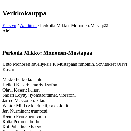
Verkkokauppa
Etusivu
/
Äänitteet
/ Perkoila Mikko: Mononen-Mustapää
Ale!
Perkoila Mikko: Mononen-Mustapää
Unto Monosen sävellyksiä P. Mustapään runoihin. Sovitukset Olavi
Kasari.
Mikko Perkoila: laulu
Heikki Kasari: tenorisaksofoni
Olavi Kasari: hanuri
Sakari Löytty: lyömäsoittimet, vibrafoni
Jarmo Maskonen: kitara
Wiktor Miklas: klarinetti, saksofonit
Jari Nurminen: trumpetti
Kaarlo Pennanen: viulu
Riitta Perinne: huilu
Kai Pulliainen: basso