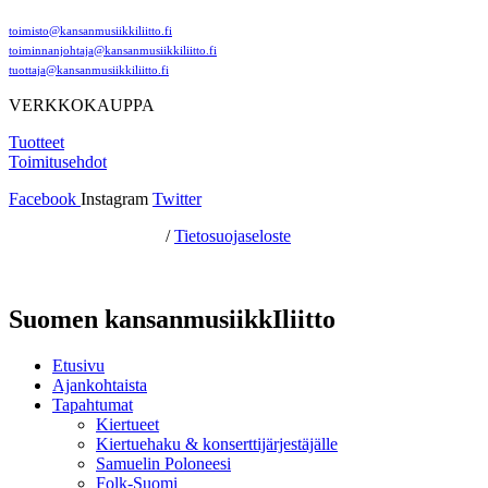
toimisto@kansanmusiikkiliitto.fi
toiminnanjohtaja@kansanmusiikkiliitto.fi
tuottaja@kansanmusiikkiliitto.fi
VERKKOKAUPPA
Tuotteet
Toimitusehdot
Facebook
Instagram
Twitter
Hosting by Sivustamo
/
Tietosuojaseloste
Suomen kansanmusiikkIliitto
Etusivu
Ajankohtaista
Tapahtumat
Kiertueet
Kiertuehaku & konserttijärjestäjälle
Samuelin Poloneesi
Folk-Suomi