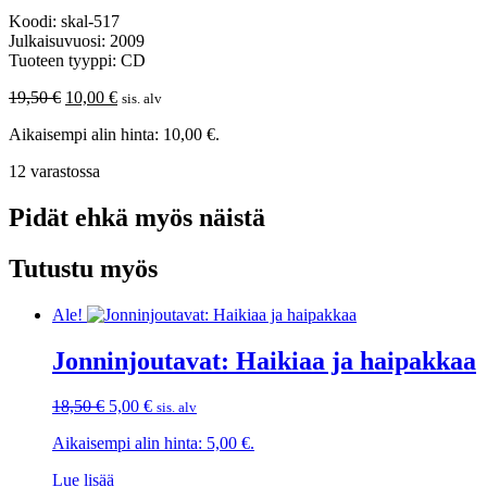
Koodi: skal-517
Julkaisuvuosi: 2009
Tuoteen tyyppi: CD
Alkuperäinen
Nykyinen
19,50
€
10,00
€
sis. alv
hinta
hinta
Aikaisempi alin hinta:
10,00
€
.
oli:
on:
19,50 €.
10,00 €.
12 varastossa
Pidät ehkä myös näistä
Tutustu myös
Ale!
Jonninjoutavat: Haikiaa ja haipakkaa
Alkuperäinen
Nykyinen
18,50
€
5,00
€
sis. alv
hinta
hinta
Aikaisempi alin hinta:
5,00
€
.
oli:
on:
18,50 €.
5,00 €.
Lue lisää