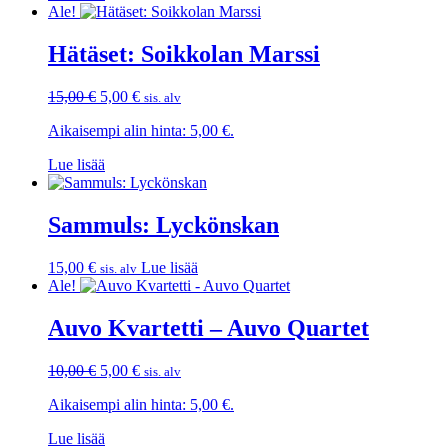
Ale!
Hätäset: Soikkolan Marssi
Alkuperäinen
Nykyinen
15,00
€
5,00
€
sis. alv
hinta
hinta
Aikaisempi alin hinta:
5,00
€
.
oli:
on:
15,00 €.
5,00 €.
Lue lisää
Sammuls: Lyckönskan
15,00
€
Lue lisää
sis. alv
Ale!
Auvo Kvartetti – Auvo Quartet
Alkuperäinen
Nykyinen
10,00
€
5,00
€
sis. alv
hinta
hinta
Aikaisempi alin hinta:
5,00
€
.
oli:
on:
10,00 €.
5,00 €.
Lue lisää