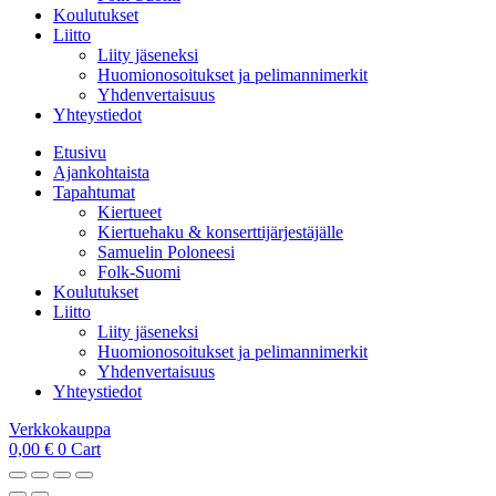
Koulutukset
Liitto
Liity jäseneksi
Huomionosoitukset ja pelimannimerkit
Yhdenvertaisuus
Yhteystiedot
Etusivu
Ajankohtaista
Tapahtumat
Kiertueet
Kiertuehaku & konserttijärjestäjälle
Samuelin Poloneesi
Folk-Suomi
Koulutukset
Liitto
Liity jäseneksi
Huomionosoitukset ja pelimannimerkit
Yhdenvertaisuus
Yhteystiedot
Verkkokauppa
0,00
€
0
Cart