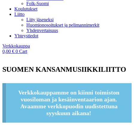
Folk-Suomi
Koulutukset
Liitto
Liity jäseneksi
Huomionosoitukset ja pelimannimerkit
Yhdenvertaisuus
Yhteystiedot
Verkkokauppa
0,00
€
0
Cart
SUOMEN KANSANMUSIIKKILIITTO
Verkkokauppamme on kiinni toimiston
vuosiloman ja kesäinventaarion ajan.
Avaamme verkkopuodin uudistettuna
syyskuun aikana!