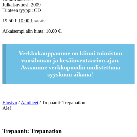
Julkaisuvuosi: 2009
Tuoteen tyyppi: CD
Alkuperäinen
Nykyinen
19,50
€
10,00
€
sis. alv
hinta
hinta
Aikaisempi alin hinta:
10,00
€
.
oli:
on:
19,50 €.
10,00 €.
Verkkokauppamme on kiinni toimiston
vuosiloman ja kesäinventaarion ajan.
Avaamme verkkopuodin uudistettuna
syyskuun aikana!
Etusivu
/
Äänitteet
/ Trepaanit: Trepanation
Ale!
Trepaanit: Trepanation