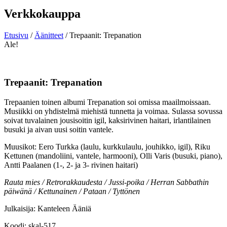
Verkkokauppa
Etusivu
/
Äänitteet
/ Trepaanit: Trepanation
Ale!
Trepaanit: Trepanation
Trepaanien toinen albumi Trepanation soi omissa maailmoissaan.
Musiikki on yhdistelmä miehistä tunnetta ja voimaa. Sulassa sovussa
soivat tuvalainen jousisoitin igil, kaksirivinen haitari, irlantilainen
busuki ja aivan uusi soitin vantele.
Muusikot: Eero Turkka (laulu, kurkkulaulu, jouhikko, igil), Riku
Kettunen (mandoliini, vantele, harmooni), Olli Varis (busuki, piano),
Antti Paalanen (1-, 2- ja 3- rivinen haitari)
Rauta mies / Retrorakkaudesta / Jussi-poika / Herran Sabbathin
päiwänä / Kettunainen / Pataan / Tyttönen
Julkaisija: Kanteleen Ääniä
Koodi: skal-517