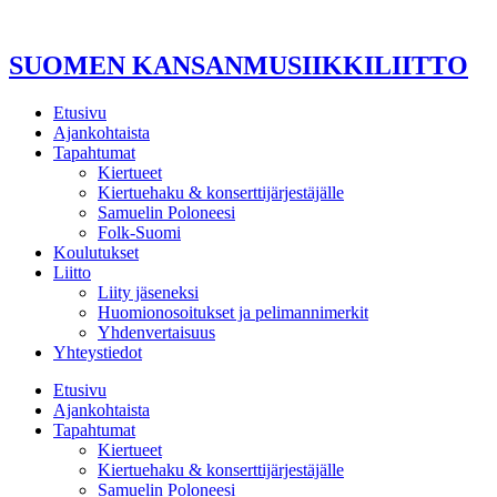
Mene
sisältöön
SUOMEN KANSANMUSIIKKILIITTO
Etusivu
Ajankohtaista
Tapahtumat
Kiertueet
Kiertuehaku & konserttijärjestäjälle
Samuelin Poloneesi
Folk-Suomi
Koulutukset
Liitto
Liity jäseneksi
Huomionosoitukset ja pelimannimerkit
Yhdenvertaisuus
Yhteystiedot
Etusivu
Ajankohtaista
Tapahtumat
Kiertueet
Kiertuehaku & konserttijärjestäjälle
Samuelin Poloneesi