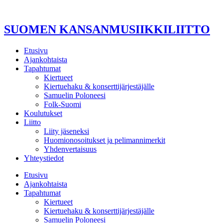
Mene
sisältöön
SUOMEN KANSANMUSIIKKILIITTO
Etusivu
Ajankohtaista
Tapahtumat
Kiertueet
Kiertuehaku & konserttijärjestäjälle
Samuelin Poloneesi
Folk-Suomi
Koulutukset
Liitto
Liity jäseneksi
Huomionosoitukset ja pelimannimerkit
Yhdenvertaisuus
Yhteystiedot
Etusivu
Ajankohtaista
Tapahtumat
Kiertueet
Kiertuehaku & konserttijärjestäjälle
Samuelin Poloneesi