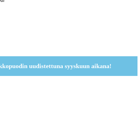
Dai
kkopuodin uudistettuna syyskuun aikana!