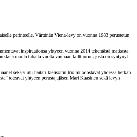
iselle perinteelle. Värttinän Viena-levy on vuonna 1983 perustetun
ja ammentavat inspiraationsa yhtyeen vuonna 2014 tekemästä matkasta
linkkejä monta tuhatta vuotta vanhaan kulttuuriin, josta on syntynyt
äänet sekä viulu-haitari-kielisoitin-trio muodostavat yhdessä herkän
sta” toteavat yhtyeen perustajajäsen Mari Kaasinen sekä levyn