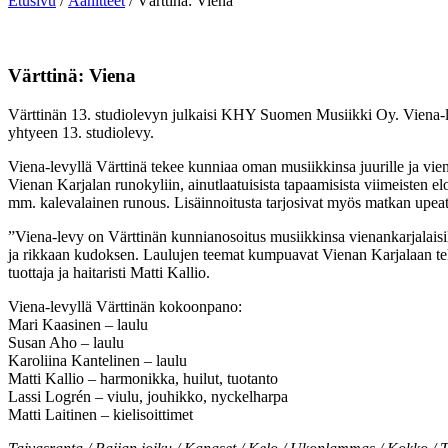
Etusivu
/
Äänitteet
/ Värttinä: Viena
Värttinä: Viena
Värttinän 13. studiolevyn julkaisi KHY Suomen Musiikki Oy. Viena-lev
yhtyeen 13. studiolevy.
Viena-levyllä Värttinä tekee kunniaa oman musiikkinsa juurille ja vie
Vienan Karjalan runokyliin, ainutlaatuisista tapaamisista viimeisten el
mm. kalevalainen runous. Lisäinnoitusta tarjosivat myös matkan upea
”Viena-levy on Värttinän kunnianosoitus musiikkinsa vienankarjalaisil
ja rikkaan kudoksen. Laulujen teemat kumpuavat Vienan Karjalaan tek
tuottaja ja haitaristi Matti Kallio.
Viena-levyllä Värttinän kokoonpano:
Mari Kaasinen – laulu
Susan Aho – laulu
Karoliina Kantelinen – laulu
Matti Kallio – harmonikka, huilut, tuotanto
Lassi Logrén – viulu, jouhikko, nyckelharpa
Matti Laitinen – kielisoittimet