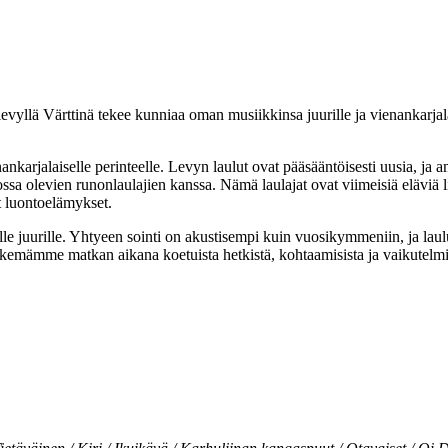
yllä Värttinä tekee kunniaa oman musiikkinsa juurille ja vienankarjala
nankarjalaiselle perinteelle. Levyn laulut ovat pääsääntöisesti uusia, 
ossa olevien runonlaulajien kanssa. Nämä laulajat ovat viimeisiä eläviä 
t luontoelämykset.
le juurille. Yhtyeen sointi on akustisempi kuin vuosikymmeniin, ja laulu
emämme matkan aikana koetuista hetkistä, kohtaamisista ja vaikutelmi