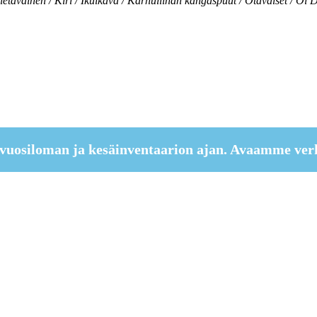
etäväinen / Kiri / Ikuikävä / Karhuliinan kangaspuut / Otavaiset / Oi 
vuosiloman ja kesäinventaarion ajan. Avaamme ver