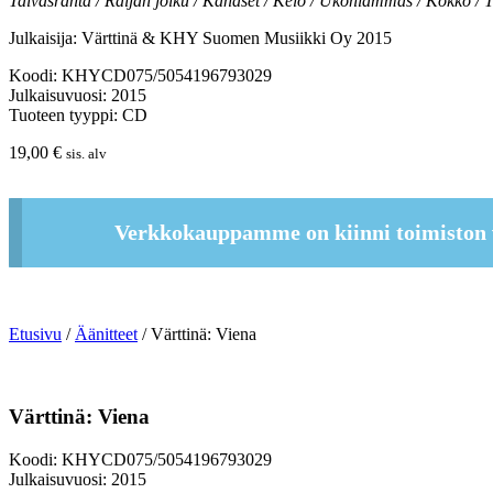
Taivasranta / Raijan joiku / Kanaset / Kelo / Ukonlammas / Kokko / Ti
Julkaisija: Värttinä & KHY Suomen Musiikki Oy 2015
Koodi: KHYCD075/5054196793029
Julkaisuvuosi: 2015
Tuoteen tyyppi: CD
19,00
€
sis. alv
Verkkokauppamme on kiinni toimiston 
Etusivu
/
Äänitteet
/ Värttinä: Viena
Värttinä: Viena
Koodi: KHYCD075/5054196793029
Julkaisuvuosi: 2015