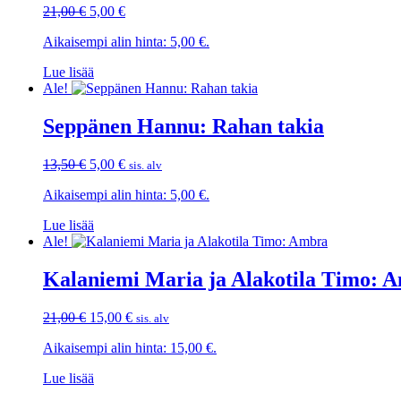
Alkuperäinen
Nykyinen
21,00
€
5,00
€
hinta
hinta
Aikaisempi alin hinta:
5,00
€
.
oli:
on:
21,00 €.
5,00 €.
Lue lisää
Ale!
Seppänen Hannu: Rahan takia
Alkuperäinen
Nykyinen
13,50
€
5,00
€
sis. alv
hinta
hinta
Aikaisempi alin hinta:
5,00
€
.
oli:
on:
13,50 €.
5,00 €.
Lue lisää
Ale!
Kalaniemi Maria ja Alakotila Timo: 
Alkuperäinen
Nykyinen
21,00
€
15,00
€
sis. alv
hinta
hinta
Aikaisempi alin hinta:
15,00
€
.
oli:
on:
21,00 €.
15,00 €.
Lue lisää