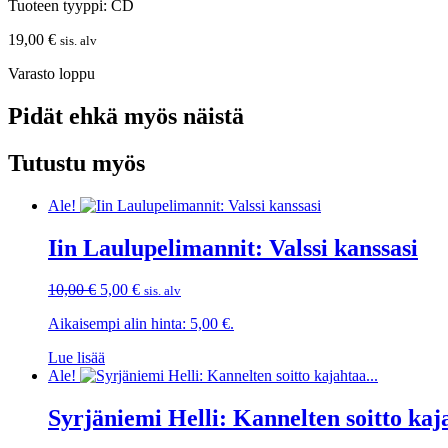
Tuoteen tyyppi: CD
19,00
€
sis. alv
Varasto loppu
Pidät ehkä myös näistä
Tutustu myös
Ale!
Iin Laulupelimannit: Valssi kanssasi
Alkuperäinen
Nykyinen
10,00
€
5,00
€
sis. alv
hinta
hinta
Aikaisempi alin hinta:
5,00
€
.
oli:
on:
10,00 €.
5,00 €.
Lue lisää
Ale!
Syrjäniemi Helli: Kannelten soitto ka