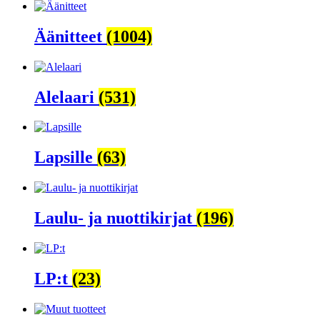
Äänitteet
(1004)
Alelaari
(531)
Lapsille
(63)
Laulu- ja nuottikirjat
(196)
LP:t
(23)